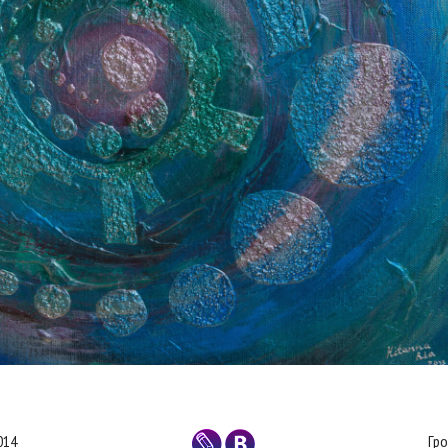
014
Гро